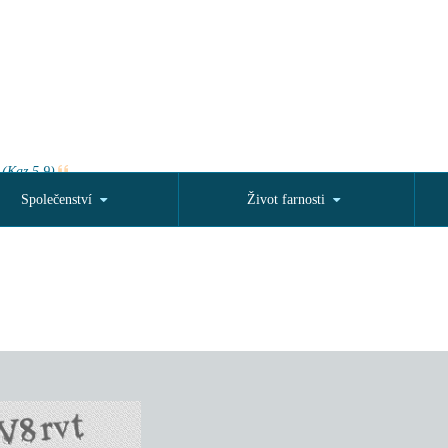
 (Kaz 5,9)
Společenství
Život farnosti