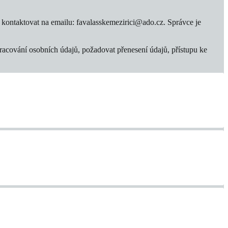
kontaktovat na emailu: favalasskemezirici@ado.cz. Správce je
pracování osobních údajů, požadovat přenesení údajů, přístupu ke