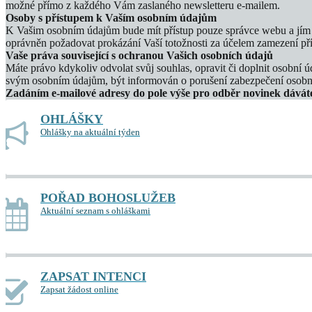
možné přímo z každého Vám zaslaného newsletteru e-mailem.
Osoby s přístupem k Vaším osobním údajům
K Vašim osobním údajům bude mít přístup pouze správce webu a jím 
oprávněn požadovat prokázání Vaší totožnosti za účelem zamezení 
Vaše práva související s ochranou Vašich osobních údajů
Máte právo kdykoliv odvolat svůj souhlas, opravit či doplnit osobní 
svým osobním údajům, být informován o porušení zabezpečení osobn
Zadáním e-mailové adresy do pole výše pro odběr novinek dávát
OHLÁŠKY
Ohlášky na aktuální týden
POŘAD BOHOSLUŽEB
Aktuální seznam s ohláškami
ZAPSAT INTENCI
Zapsat žádost online