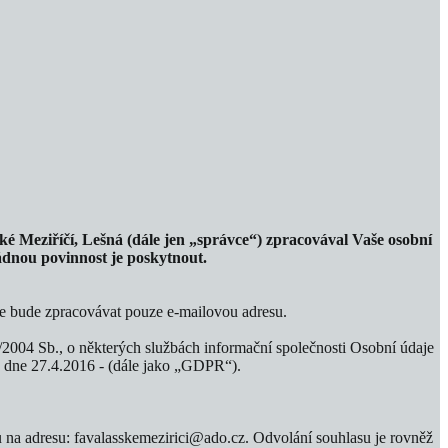
é Meziříčí, Lešná (dále jen „správce“) zpracovával Vaše osobní
ádnou povinnost je poskytnout.
vce bude zpracovávat pouze e‐mailovou adresu.
/2004 Sb., o některých službách informační společnosti Osobní údaje
 dne 27.4.2016 - (dále jako „GDPR“).
u na adresu: favalasskemezirici@ado.cz. Odvolání souhlasu je rovněž