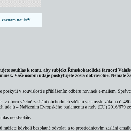
se záznam neuloží
ete souhlas k tomu, aby subjekt Římskokatolické farnosti Valašsk
dmínek. Vaše osobní údaje poskytujete zcela dobrovolně. Nemáte ž
je poskytli v souvislosti s přihlášením odběru novinek e-mailem. Sprá
k z oboru včetně zasílání obchodních sdělení ve smyslu zákona č. 480
ch údajů – Nařízením Evropského parlamentu a rady (EU) 2016/679 ze
uhlas neodvoláte.
můžete kdykoli bezplatně odvolat, a to prostřednictvím zaslání email