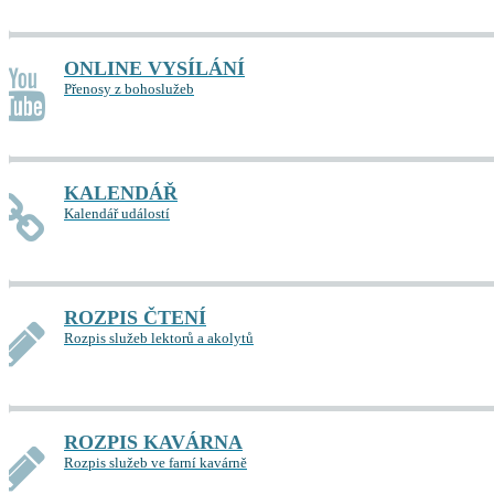
ONLINE VYSÍLÁNÍ
Přenosy z bohoslužeb
KALENDÁŘ
Kalendář událostí
ROZPIS ČTENÍ
Rozpis služeb lektorů a akolytů
ROZPIS KAVÁRNA
Rozpis služeb ve farní kavárně