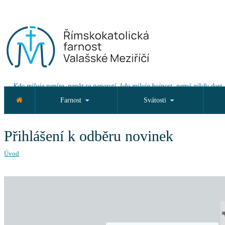
Kdo miluje peníze, peněz se nenasytí, kdo miluje hojnost, nemá nikdy dost.
Farnost
Svátosti
Přihlášení k odběru novinek
Úvod