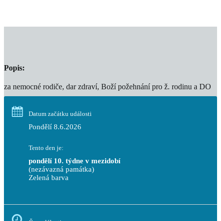
Popis:
za nemocné rodiče, dar zdraví, Boží požehnání pro ž. rodinu a DO
Datum začátku události
Pondělí 8.6.2026
Tento den je:
pondělí 10. týdne v mezidobí
(nezávazná památka)
Zelená barva                                                                        