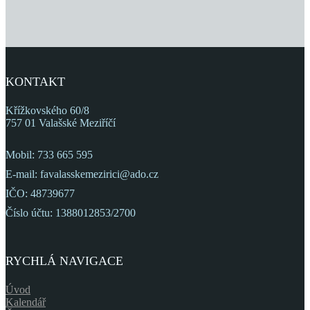
KONTAKT
Křížkovského 60/8
757 01 Valašské Meziříčí
Mobil: 733 665 595
E-mail: favalasskemezirici@ado.cz
IČO: 48739677
Číslo účtu: 1388012853/2700
RYCHLÁ NAVIGACE
Úvod
Kalendář