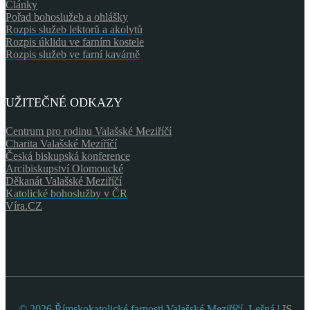
Články
Pořad bohoslužeb a ohlášky
Rozpis služeb lektorů a akolytů
Rozpis úklidu ve farním kostele
Rozpis služeb ve farní kavárně
UŽITEČNÉ ODKAZY
Centrum pro rodinu Valašské Meziříčí
Charita Valašské Meziříčí
Česká biskupská konference
Arcibiskupství Olomoucké
Děkanát Valašské Meziříčí
Katolické bohoslužby v ČR
Víra.CZ
© 2026 Římskokatolické farnosti Valašské Meziříčí, Lešná |
IS