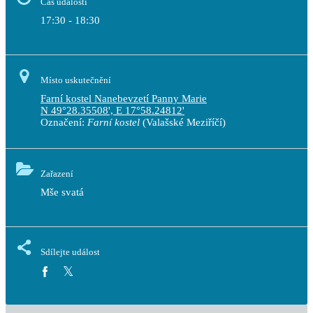
Čas události
17:30 - 18:30
Místo uskutečnění
Farní kostel Nanebevzetí Panny Marie
N 49°28.35508', E 17°58.24812'
Označení:
Farní kostel
(Valašské Meziříčí)
Zařazení
Mše svatá
Sdílejte událost