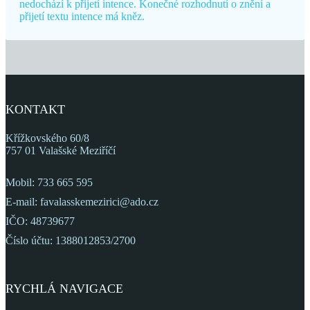
nedochází k přijetí intence. Konečné rozhodnutí o znění a
přijetí textu intence má kněz.
KONTAKT
Křížkovského 60/8
757 01 Valašské Meziříčí
Mobil: 733 665 595
E-mail: favalasskemezirici@ado.cz
IČO: 48739677
Číslo účtu: 1388012853/2700
RYCHLÁ NAVIGACE