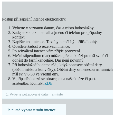
Postup při zapsání intence elektronicky:
Vyberte v seznamu datum, čas a místo bohoslužby.
Zadejte kontaktní email a jméno či telefon pro případný
kontakt
Napište text intence. Text by neměl být příliš dlouhý.
Odešlete žádost o rezervaci intence.
Po schválení intence vám přijde potvrzení.
Mešní stipendium (dar) můžete předat knězi po mši svaté či
donést do farní kanceláře. Dar není povinný.
Při bohoslužbě budeme rádi, když ponesete obětní dary
(obětní misku a konvičky). Obětní dary se nenesou na ranních
mší sv. v 6:30 ve všední dny.
V případě dotazů se obracejte na naše kněze či past.
asistentku. Kontakt
ZDE
Je nutné vybrat termín intence