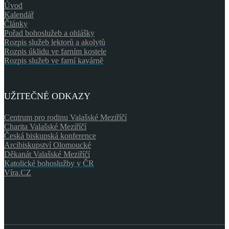
Úvod
Kalendář
Články
Pořad bohoslužeb a ohlášky
Rozpis služeb lektorů a akolytů
Rozpis úklidu ve farním kostele
Rozpis služeb ve farní kavárně
UŽITEČNÉ ODKAZY
Centrum pro rodinu Valašské Meziříčí
Charita Valašské Meziříčí
Česká biskupská konference
Arcibiskupství Olomoucké
Děkanát Valašské Meziříčí
Katolické bohoslužby v ČR
Víra.CZ