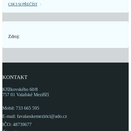
CHCI SI PŘEČÍST
Zdroj:
KONTAKT
Křížkovského 60/8
757 01 Valašské Meziříčí
Mobil: 733 665 595
E-mail: favalasskemezirici@ado.cz
IČO: 48739677