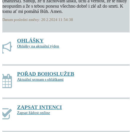
(manžela). Slibuji, že ti zachovám lásku, úctu a věrnost, že tě nikdy
neopustím a že s tebou ponesu všechno dobré i zlé až do smrti. K
tomu ať mi pomáhá Bůh. Amen.
Datum poslední změny: 20.2.2024 11:54:38
OHLÁŠKY
Ohlášky na aktuální týden
POŘAD BOHOSLUŽEB
Aktuální seznam s ohláškami
ZAPSAT INTENCI
Zapsat žádost online