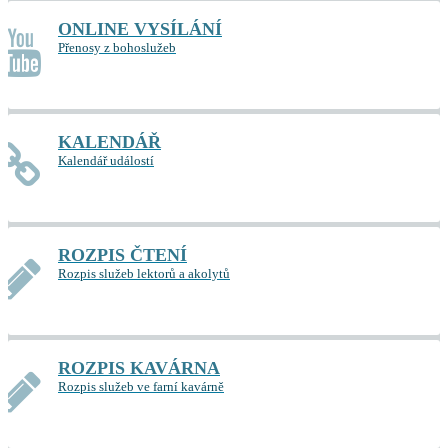
ONLINE VYSÍLÁNÍ
Přenosy z bohoslužeb
KALENDÁŘ
Kalendář událostí
ROZPIS ČTENÍ
Rozpis služeb lektorů a akolytů
ROZPIS KAVÁRNA
Rozpis služeb ve farní kavárně