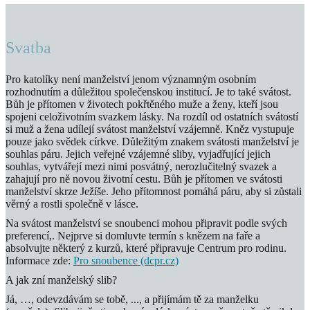
Svatba
Pro katolíky není manželství jenom významným osobním
rozhodnutím a důležitou společenskou institucí. Je to také svátost.
Bůh je přítomen v životech pokřtěného muže a ženy, kteří jsou
spojeni celoživotním svazkem lásky. Na rozdíl od ostatních svátostí
si muž a žena udílejí svátost manželství vzájemně. Kněz vystupuje
pouze jako svědek církve. Důležitým znakem svátosti manželství je
souhlas páru. Jejich veřejné vzájemné sliby, vyjadřující jejich
souhlas, vytvářejí mezi nimi posvátný, nerozlučitelný svazek a
zahajují pro ně novou životní cestu. Bůh je přítomen ve svátosti
manželství skrze Ježíše. Jeho přítomnost pomáhá páru, aby si zůstali
věrný a rostli společně v lásce.
Na svátost manželství se snoubenci mohou připravit podle svých
preferencí,. Nejprve si domluvte termín s knězem na faře a
absolvujte některý z kurzů, které připravuje Centrum pro rodinu.
Informace zde:
Pro snoubence (dcpr.cz)
A jak zní manželský slib?
Já, …, odevzdávám se tobě, ..., a přijímám tě za manželku