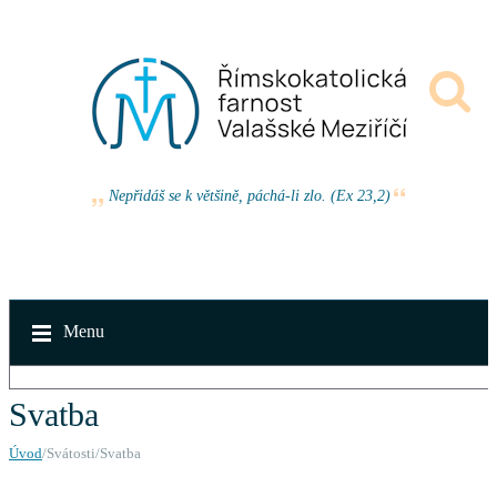
Nepřidáš se k většině, páchá-li zlo. (Ex 23,2)
Menu
Svatba
Úvod
/Svátosti/Svatba