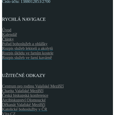
Číslo účtu: 1388012853/2700
RYCHLÁ NAVIGACE
Úvod
Kalendář
Články
Pořad bohoslužeb a ohlášky
Rozpis služeb lektorů a akolytů
Rozpis úklidu ve farním kostele
Rozpis služeb ve farní kavárně
UŽITEČNÉ ODKAZY
Centrum pro rodinu Valašské Meziříčí
Charita Valašské Meziříčí
Česká biskupská konference
Arcibiskupství Olomoucké
Děkanát Valašské Meziříčí
Katolické bohoslužby v ČR
Víra.CZ